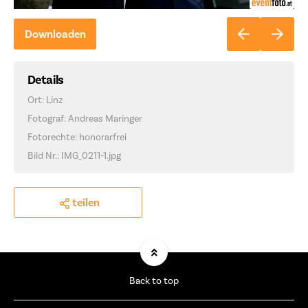
Downloaden
Details
Ort: Linz
Fotograf: Andreas Maringer
Fotorechte: honorarfrei
Bild Nr.: IMG_0211-1.jpg
teilen
Back to top