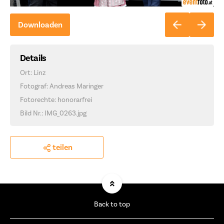
Downloaden
Details
Ort: Linz
Fotograf: Andreas Maringer
Fotorechte: honorarfrei
Bild Nr.: IMG_0263.jpg
teilen
Back to top