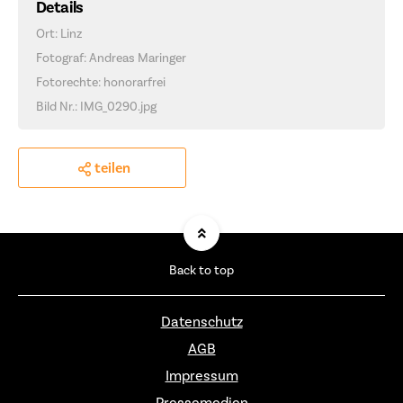
Details
Ort: Linz
Fotograf: Andreas Maringer
Fotorechte: honorarfrei
Bild Nr.: IMG_0290.jpg
teilen
Back to top
Datenschutz
AGB
Impressum
Pressemedien