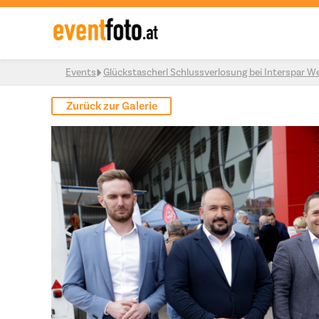
Skip to content
Events
Glückstascherl Schlussverlosung bei Interspar W
Zurück zur Galerie