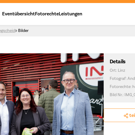
Eventübersicht
Fotorechte
Leistungen
egscheid
Bilder
Details
Ort: Linz
Fotograf: And
Fotorechte: h
Bild Nr.: IMG
te