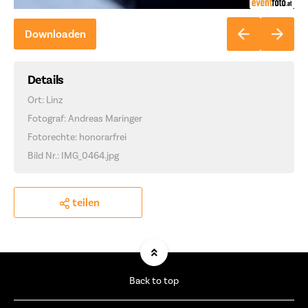
Downloaden
Details
Ort: Linz
Fotograf: Andreas Maringer
Fotorechte: honorarfrei
Bild Nr.: IMG_0464.jpg
teilen
Back to top