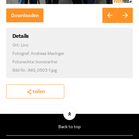
Downloaden
Details
Ort: Linz
Fotograf: Andreas Maringer
Fotorechte: honorarfrei
Bild Nr.: IMG_0503-1.jpg
teilen
Back to top