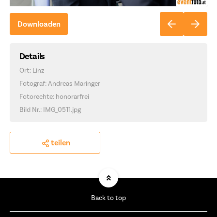
Downloaden
Details
Ort: Linz
Fotograf: Andreas Maringer
Fotorechte: honorarfrei
Bild Nr.: IMG_0511.jpg
teilen
Back to top