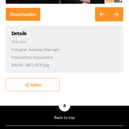
Downloaden
Details
Ort: Linz
Fotograf: Andreas Maringer
Fotorechte: honorarfrei
Bild Nr.: IMG_0531.jpg
teilen
Back to top