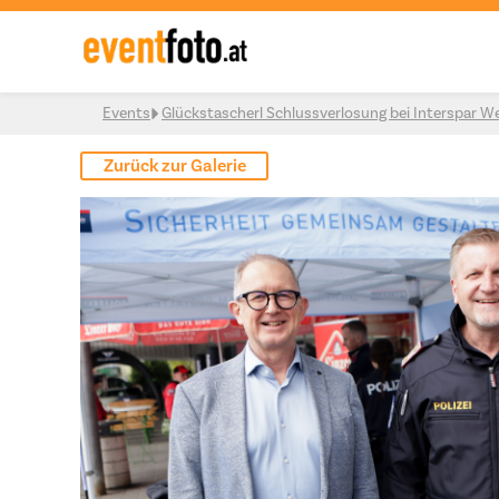
Skip to content
Events
Glückstascherl Schlussverlosung bei Interspar W
Zurück zur Galerie