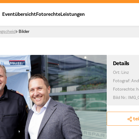
Eventübersicht
Fotorechte
Leistungen
egscheid
Bilder
Details
Ort: Linz
Fotograf: And
Fotorechte: h
Bild Nr.: IMG
te