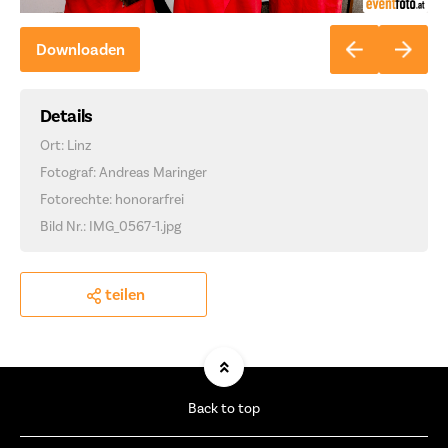
Downloaden
Details
Ort: Linz
Fotograf: Andreas Maringer
Fotorechte: honorarfrei
Bild Nr.: IMG_0567-1.jpg
teilen
Back to top