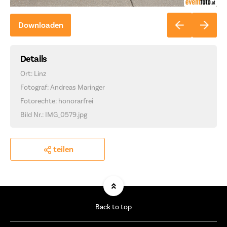
Downloaden
Details
Ort: Linz
Fotograf: Andreas Maringer
Fotorechte: honorarfrei
Bild Nr.: IMG_0579.jpg
teilen
Back to top