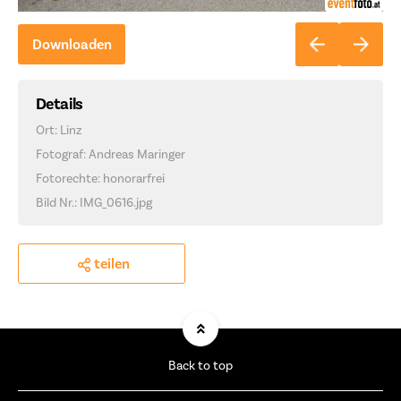
Downloaden
Details
Ort: Linz
Fotograf: Andreas Maringer
Fotorechte: honorarfrei
Bild Nr.: IMG_0616.jpg
teilen
Back to top