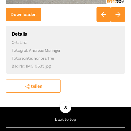
Downloaden
Details
Ort: Linz
Fotograf: Andreas Maringer
Fotorechte: honorarfrei
Bild Nr.: IMG_0633.jpg
teilen
Back to top