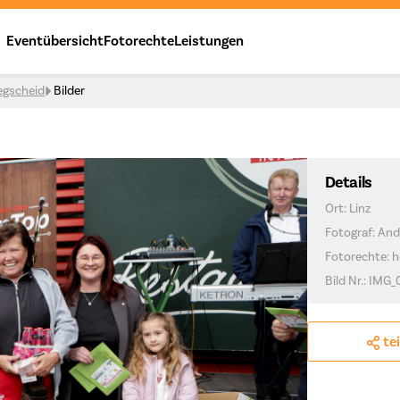
Eventübersicht
Fotorechte
Leistungen
egscheid
Bilder
Details
Ort: Linz
Fotograf: And
Fotorechte: h
Bild Nr.: IMG
te