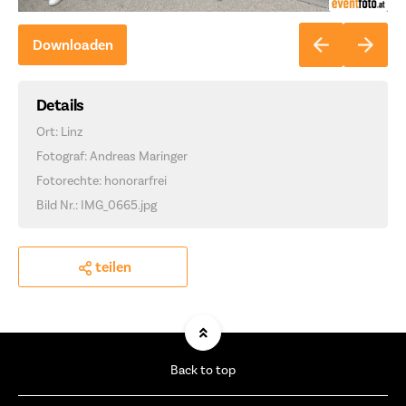
Downloaden
Details
Ort: Linz
Fotograf: Andreas Maringer
Fotorechte: honorarfrei
Bild Nr.: IMG_0665.jpg
teilen
Back to top