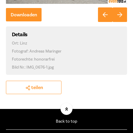
Downloaden
Details
Ort: Linz
Fotograf: Andreas Maringer
Fotorechte: honorarfrei
Bild Nr.: IMG_0676-1.jpg
teilen
Back to top