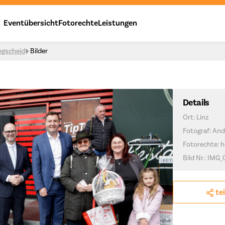
Eventübersicht
Fotorechte
Leistungen
egscheid
Bilder
Details
Ort: Linz
Fotograf: And
Fotorechte: h
Bild Nr.: IMG
te