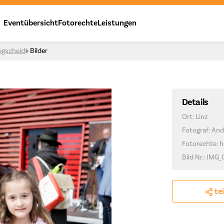
Eventübersicht
Fotorechte
Leistungen
egscheid
Bilder
Details
Ort: Linz
Fotograf: And
Fotorechte: h
Bild Nr.: IMG_
te