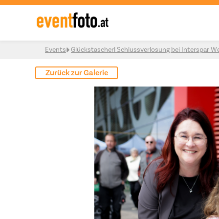
Skip to content
Events
Glückstascherl Schlussverlosung bei Interspar W
Zurück zur Galerie