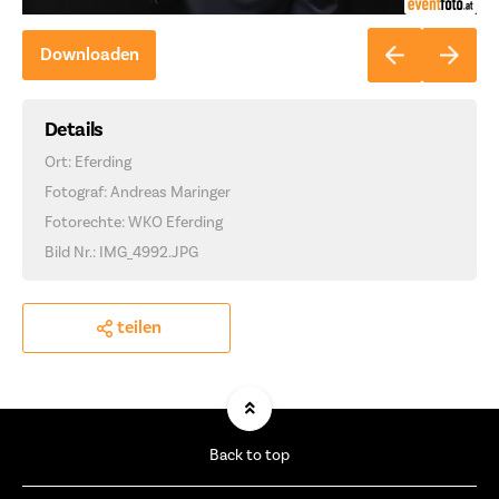
Downloaden
Details
Ort: Eferding
Fotograf: Andreas Maringer
Fotorechte: WKO Eferding
Bild Nr.: IMG_4992.JPG
teilen
Back to top