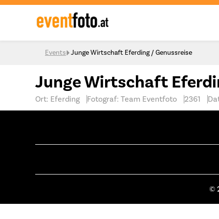
Skip to content
Events
Junge Wirtschaft Eferding / Genussreise
Junge Wirtschaft Eferdi
Ort: Eferding
Fotograf: Team Eventfoto
2361
Da
© 