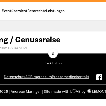
Eventübersicht
Fotorechte
Leistungen
ng / Genussreise
tum: 08.04.2021
Back to top
Datenschutz
AGB
Impressum
Pressemedien
Kontakt
2026 | Andreas Maringer | Site made with L
VE by
LEMON