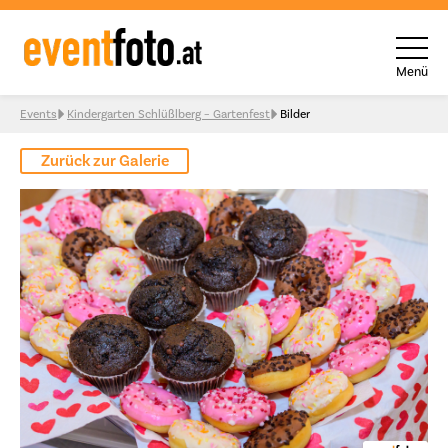
Menü
Skip to content
Events
Kindergarten Schlüßlberg – Gartenfest
Bilder
Zurück zur Galerie