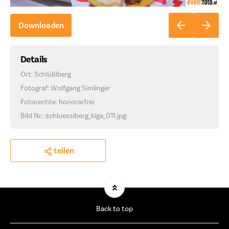
Downloaden
Details
Ort: Schlüßlberg
Fotograf: Wolfgang Simlinger
Fotorechte: honorarfrei
Bild Nr.: schluesslberg_kiga_011.jpg
teilen
Back to top