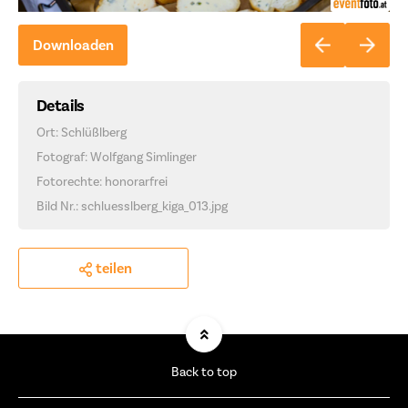
Downloaden
Details
Ort: Schlüßlberg
Fotograf: Wolfgang Simlinger
Fotorechte: honorarfrei
Bild Nr.: schluesslberg_kiga_013.jpg
teilen
Back to top