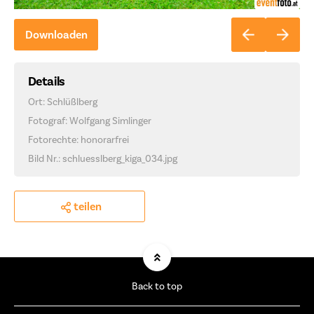
Downloaden
Details
Ort: Schlüßlberg
Fotograf: Wolfgang Simlinger
Fotorechte: honorarfrei
Bild Nr.: schluesslberg_kiga_034.jpg
teilen
Back to top