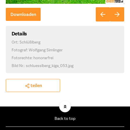
Downloaden
Details
Ort: Schlüßlberg
Fotograf: Wolfgang Simlinger
Fotorechte: honorarfrei
Bild Nr.: schluesslberg_kiga_053.jpg
teilen
Back to top