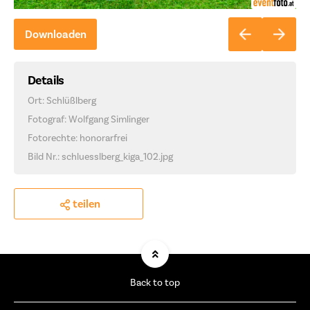
Downloaden
Details
Ort: Schlüßlberg
Fotograf: Wolfgang Simlinger
Fotorechte: honorarfrei
Bild Nr.: schluesslberg_kiga_102.jpg
teilen
Back to top