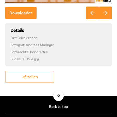
Downloaden
Details
Ort: Grieskirchen
Fotograf: Andreas Maringer
Fotorechte: honorarfrei
Bild Nr.: 005-4.jpg
teilen
Back to top