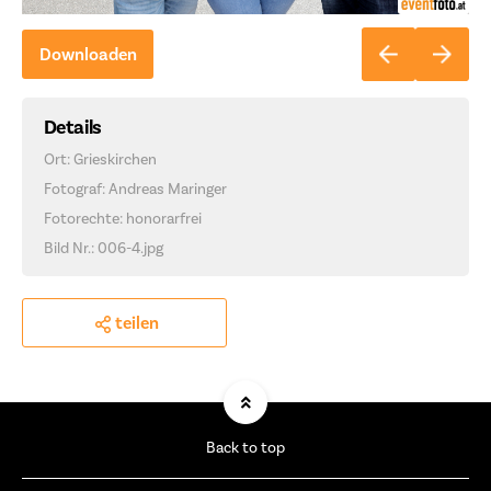
Downloaden
Details
Ort: Grieskirchen
Fotograf: Andreas Maringer
Fotorechte: honorarfrei
Bild Nr.: 006-4.jpg
teilen
Back to top