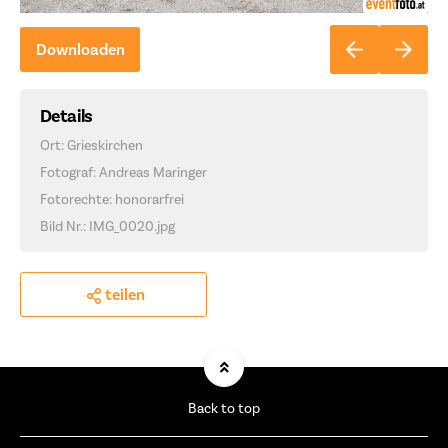
Downloaden
Details
Ort: Grieskirchen
Fotograf: Andreas Maringer
Fotorechte: honorarfrei
Bild Nr.: IMG_0020.jpg
teilen
Back to top