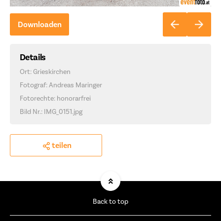
Downloaden
Details
Ort: Grieskirchen
Fotograf: Andreas Maringer
Fotorechte: honorarfrei
Bild Nr.: IMG_0151.jpg
teilen
Back to top