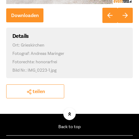
Downloaden
Details
Ort: Grieskirchen
Fotograf: Andreas Maringer
Fotorechte: honorarfrei
Bild Nr.: IMG_0223-1.jpg
teilen
Back to top