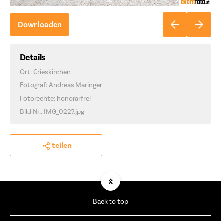
Downloaden
Details
Ort: Grieskirchen
Fotograf: Andreas Maringer
Fotorechte: honorarfrei
Bild Nr.: IMG_0227.jpg
teilen
Back to top