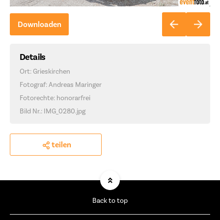
Downloaden
Details
Ort: Grieskirchen
Fotograf: Andreas Maringer
Fotorechte: honorarfrei
Bild Nr.: IMG_0280.jpg
teilen
Back to top