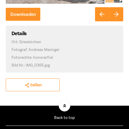
Downloaden
Details
Ort: Grieskirchen
Fotograf: Andreas Maringer
Fotorechte: honorarfrei
Bild Nr.: IMG_0365.jpg
teilen
Back to top