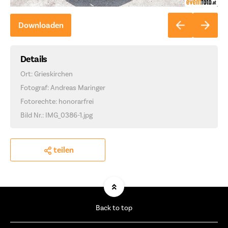
Downloaden
Details
Ort: Grieskirchen
Fotograf: Andreas Maringer
Fotorechte: honorarfrei
Bild Nr.: IMG_0386-1.jpg
teilen
Back to top