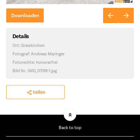
Downloaden
Details
Ort: Grieskirchen
Fotograf: Andreas Maringer
Fotorechte: honorarfrei
Bild Nr.: IMG_0398-1.jpg
teilen
Back to top