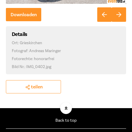
Downloaden
Details
Ort: Grieskirchen
Fotograf: Andreas Maringer
Fotorechte: honorarfrei
Bild Nr.: IMG_0402.jpg
teilen
Back to top