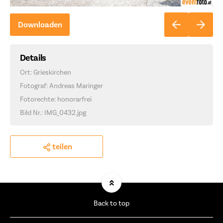
Downloaden
Details
Ort: Grieskirchen
Fotograf: Andreas Maringer
Fotorechte: honorarfrei
Bild Nr.: IMG_0432.jpg
teilen
Back to top