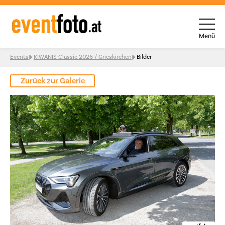
Menü
Skip to content
Events
KIWANIS Classic 2026 / Grieskirchen
Bilder
Zurück zur Galerie