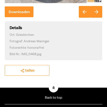
Downloaden
Details
Ort: Grieskirchen
Fotograf: Andreas Maringer
Fotorechte: honorarfrei
Bild Nr.: IMG_0468.jpg
teilen
Back to top