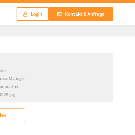
Login
Kontakt & Anfrage
chen
reas Maringer
onorarfrei
_0529.jpg
ilen