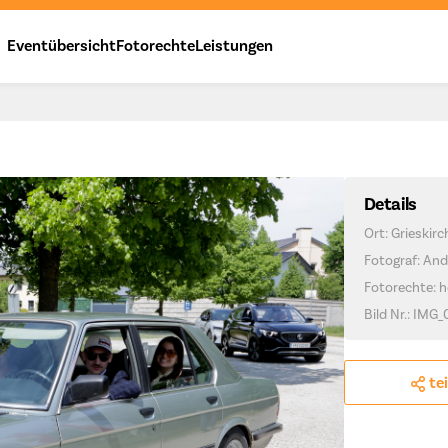
Eventübersicht
Fotorechte
Leistungen
Details
Ort: Grieskir
Fotograf: And
Fotorechte: h
Bild Nr.: IMG
te