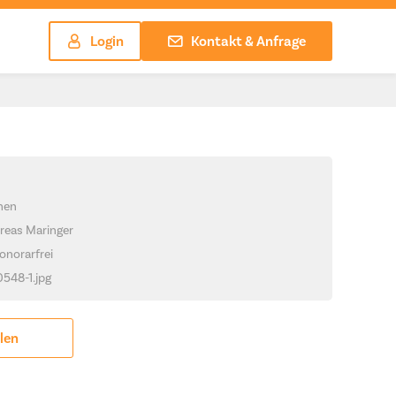
Login
Kontakt & Anfrage
chen
reas Maringer
onorarfrei
0548-1.jpg
ilen