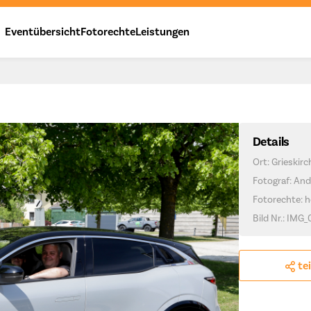
Eventübersicht
Fotorechte
Leistungen
Details
Ort: Grieskir
Fotograf: And
Fotorechte: h
Bild Nr.: IMG_
te