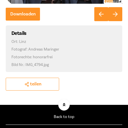
Downloaden
Details
Ort: Linz
Fotograf: Andreas Maringer
Fotorechte: honorarfrei
Bild Nr.: IMG_4794.jpg
teilen
Back to top