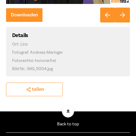
Downloaden
Details
Ort: Linz
Fotograf: Andreas Maringer
Fotorechte: honorarfrei
Bild Nr.: IMG_5004.jpg
teilen
Back to top