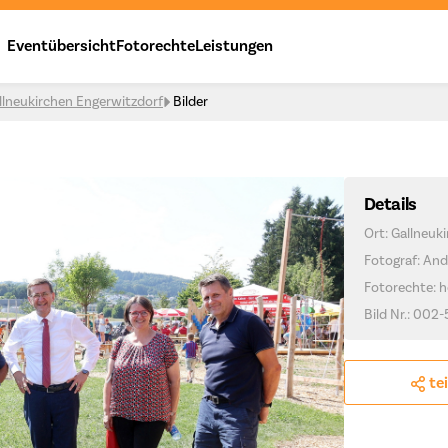
Eventübersicht
Fotorechte
Leistungen
llneukirchen Engerwitzdorf
Bilder
Details
Ort: Gallneuk
Fotograf: And
Fotorechte: h
Bild Nr.: 002-
te