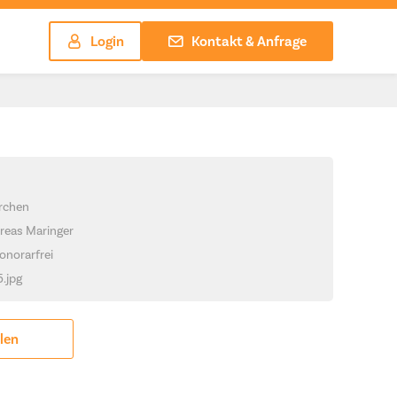
Login
Kontakt & Anfrage
irchen
reas Maringer
onorarfrei
5.jpg
ilen