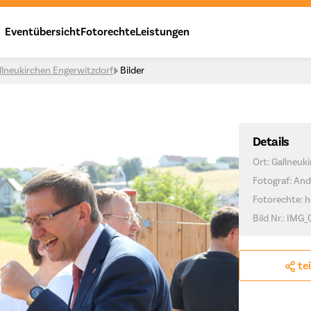
Eventübersicht
Fotorechte
Leistungen
llneukirchen Engerwitzdorf
Bilder
Details
Ort: Gallneuk
Fotograf: And
Fotorechte: h
Bild Nr.: IMG_
te