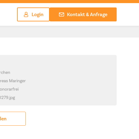
Login
Kontakt & Anfrage
irchen
reas Maringer
onorarfrei
0279.jpg
ilen