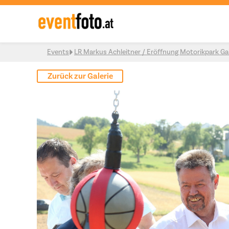
Skip to content
Events
LR Markus Achleitner / Eröffnung Motorikpark Ga
Zurück zur Galerie