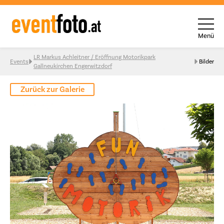
Menü
Skip to content
LR Markus Achleitner / Eröffnung Motorikpark
Events
Bilder
Gallneukirchen Engerwitzdorf
Zurück zur Galerie