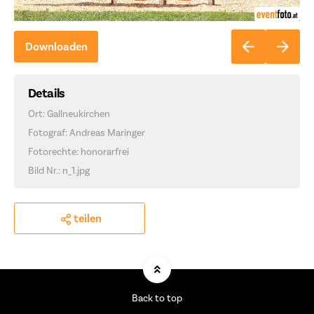
Downloaden
Details
Ort: Gallneukirchen
Fotograf: Andreas Maringer
Fotorechte: honorarfrei
Bild Nr.: n_1.jpg
teilen
Back to top