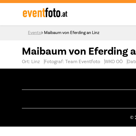
Skip to content
Events
Maibaum von Eferding an Linz
Maibaum von Eferding a
Ort: Linz
Fotograf: Team Eventfoto
WKO OÖ
Dat
© 