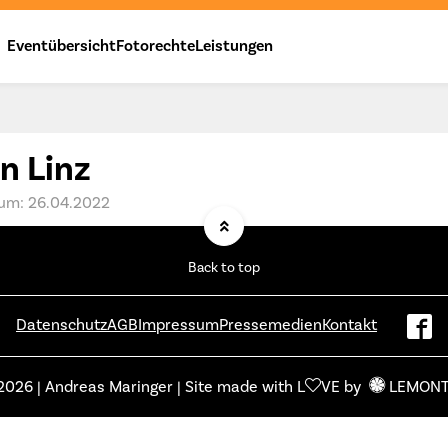
Eventübersicht
Fotorechte
Leistungen
n Linz
um: 26.04.2022
Back to top
Datenschutz
AGB
Impressum
Pressemedien
Kontakt
2026 | Andreas Maringer | Site made with L
VE by
LEMON