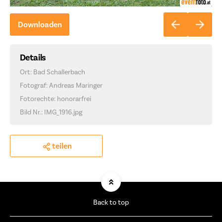
Downloaden
Details
Ort: Bad Schallerbach
Fotograf: Andreas Maringer
Fotorechte: honorarfrei
Bild Nr.: IMG_1916.jpg
teilen
Back to top