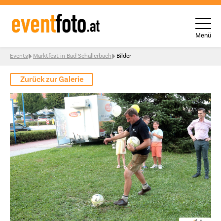
Menü
Skip to content
Events
Marktfest in Bad Schallerbach
Bilder
Zurück zur Galerie