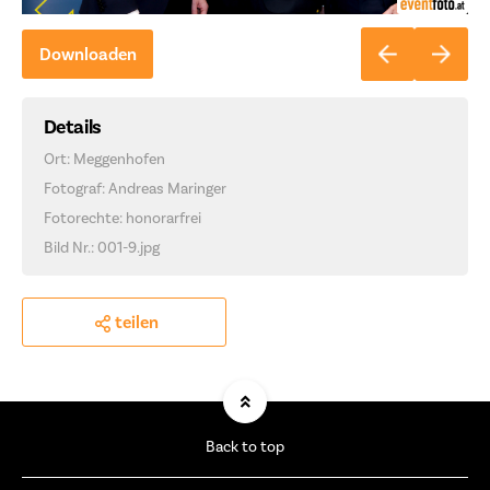
Downloaden
Details
Ort: Meggenhofen
Fotograf: Andreas Maringer
Fotorechte: honorarfrei
Bild Nr.: 001-9.jpg
teilen
Back to top