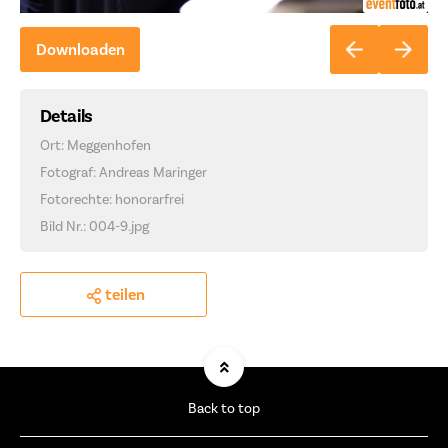
Downloaden
Details
Ort: Meggenhofen
Fotograf: Andreas Maringer
Fotorechte: honorarfrei
Bild Nr.: 004-9.jpg
teilen
Back to top