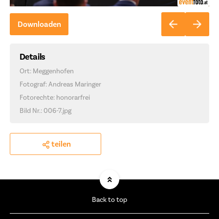
Downloaden
Details
Ort: Meggenhofen
Fotograf: Andreas Maringer
Fotorechte: honorarfrei
Bild Nr.: 006-7.jpg
teilen
Back to top